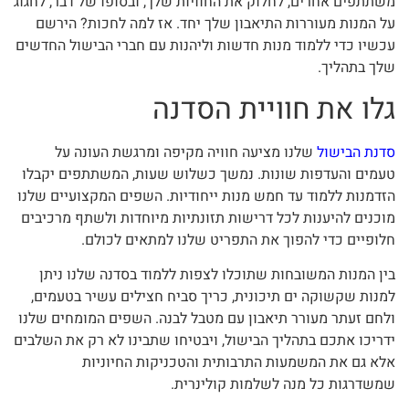
משתתפים אחרים, לחלוק את החוויות שלך, ובסופו של דבר, לחגוג
על המנות מעוררות התיאבון שלך יחד. אז למה לחכות? הירשם
עכשיו כדי ללמוד מנות חדשות וליהנות עם חברי הבישול החדשים
שלך בתהליך.
גלו את חוויית הסדנה
סדנת הבישול
שלנו מציעה חוויה מקיפה ומרגשת העונה על
טעמים והעדפות שונות. נמשך כשלוש שעות, המשתתפים יקבלו
הזדמנות ללמוד עד חמש מנות ייחודיות. השפים המקצועיים שלנו
מוכנים להיענות לכל דרישות תזונתיות מיוחדות ולשתף מרכיבים
חלופיים כדי להפוך את התפריט שלנו למתאים לכולם.
בין המנות המשובחות שתוכלו לצפות ללמוד בסדנה שלנו ניתן
למנות שקשוקה ים תיכונית, כריך סביח חצילים עשיר בטעמים,
ולחם זעתר מעורר תיאבון עם מטבל לבנה. השפים המומחים שלנו
ידריכו אתכם בתהליך הבישול, ויבטיחו שתבינו לא רק את השלבים
אלא גם את המשמעות התרבותית והטכניקות החיוניות
שמשדרגות כל מנה לשלמות קולינרית.