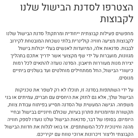
הצטרפו לסדנת הבישול שלנו
לקבוצות
מחפשים פעילות קבוצתית ייחודית ומרתקת? סדנת הבישול שלנו
לקבוצות מציעה חוויה קולינרית בלתי נשכחת המובטחת לקירוב
לבבות. סדנאות אלה, המיועדות לאנשים בעלי יכולות בישול
מגוונות, מועברות על ידי שף מקצועי אשר ידריך אתכם בתהליך
יצירת מנות מעוררות תיאבון. הסדנה נועדה להתאים לכל רמות
כישורי הבישול, החל ממתחילים מוחלטים ועד בשלנים ביתיים
מנוסים.
על ידי השתתפות בסדנה זו, תוכלו לא רק לשפר את טכניקות
הבישול שלך, אלא גם לחזק את היחסים עם חברים, עמיתים או בני
משפחה. הגישה המעשית של הסדנה תסייע בפיתוח עבודת צוות,
תקשורת ומיומנויות פתרון בעיות, שכולם חיוניים בבישול ובחיי
היומיום. בסופו של דבר, סדנאות הבישול שלנו נועדו לספק חוויה
מהנה וחינוכית לכל המשתתפים. אז בואו לגלות את חדוות הבישול
הקבוצתי וליצור זיכרונות ארוכי טווח עם יקיריכם.