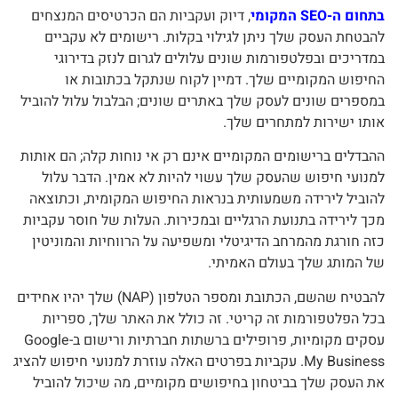
בתחום ה-SEO המקומי
, דיוק ועקביות הם הכרטיסים המנצחים
להבטחת העסק שלך ניתן לגילוי בקלות. רישומים לא עקביים
במדריכים ובפלטפורמות שונים עלולים לגרום לנזק בדירוגי
החיפוש המקומיים שלך. דמיין לקוח שנתקל בכתובות או
במספרים שונים לעסק שלך באתרים שונים; הבלבול עלול להוביל
אותו ישירות למתחרים שלך.
ההבדלים ברישומים המקומיים אינם רק אי נוחות קלה; הם אותות
למנועי חיפוש שהעסק שלך עשוי להיות לא אמין. הדבר עלול
להוביל לירידה משמעותית בנראות החיפוש המקומית, וכתוצאה
מכך לירידה בתנועת הרגליים ובמכירות. העלות של חוסר עקביות
כזה חורגת מהמרחב הדיגיטלי ומשפיעה על הרווחיות והמוניטין
של המותג שלך בעולם האמיתי.
להבטיח שהשם, הכתובת ומספר הטלפון (NAP) שלך יהיו אחידים
בכל הפלטפורמות זה קריטי. זה כולל את האתר שלך, ספריות
עסקים מקומיות, פרופילים ברשתות חברתיות ורישום ב-Google
My Business. עקביות בפרטים האלה עוזרת למנועי חיפוש להציג
את העסק שלך בביטחון בחיפושים מקומיים, מה שיכול להוביל