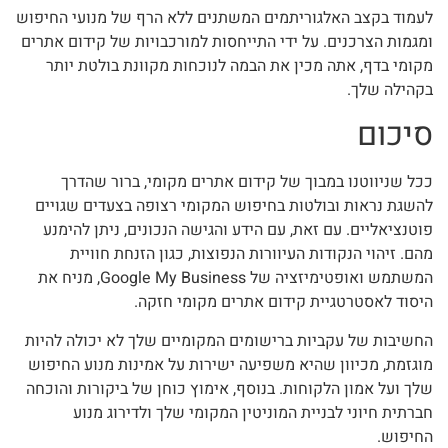
לעמוד בקצב האלגוריתמים המשתנים ללא הרף של מנועי החיפוש
ומגמות הצרכנים. על ידי התייחסות למורכבויות של קידום אתרים
מקומי בדף, אתה מכין את הבמה לנוכחות מקוונת בולטת יותר
בקהילה שלך.
סיכום
ככל שניווטנו במבוך של קידום אתרים מקומי, ברור שהדרך
להשגת נראות ובולטות בחיפוש המקומי רצופה בצעדים שגויים
פוטנציאליים. עם זאת, עם הידע והגישה הנכונים, ניתן להימנע
מהם. זיהוי הנקודות העיוורות הנפוצות, כגון הזנחת חוויית
המשתמש ואופטימיזציה של Google My Business, מניח את
היסוד לאסטרטגיית קידום אתרים מקומי חזקה.
החשיבות של עקביות ברישומים המקומיים שלך לא יכולה להיות
מוגזמת, מכיוון שהיא משפיעה ישירות על אמינות מנוע החיפוש
שלך ועל אמון הלקוחות. בנוסף, אימוץ כוחן של ביקורות והוכחה
חברתית חיוני לבניית המוניטין המקומי שלך ולדירוג מנוע
החיפוש.