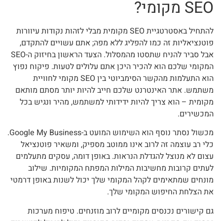
SEO מקומי?
להתחיל באסטרטגיית SEO מקומית מבלי לזהות נקודות עיוורות
פוטנציאליות זה כמו להפליג ללא מפה; אתם עשויים להתקדם,
אבל סביר להניח שתסטו מהמסלול. הצעד הראשון בחיזוק ה-SEO
המקומי שלכם הוא להכיר היכן אתם עלולים לטעות. פיקוח נפוץ
הוא התעלמות מהקשר הסימביוטי בין SEO מקומי לחוויית
משתמש. אתר האינטרנט שלכם חייב להיות יותר מסתם מותאם
מקומית – הוא צריך להיות ידידותי למשתמש, מהיר ונגיש בכל
המכשירים.
מכשול נסתר נוסף הוא השימוש המועט ב-Google My Business.
כלי רב עוצמה זה לרוב אינו ממוטב מספיק, ומשאיר פוטנציאל
עצום לא מנוצל להגדלת הנראות. באופן דומה, עסקים מתעלמים
לעתים קרובות מחשיבות המילות המפתח המקומיות. שילוב
מונחים שמתאימים לקהל המקומי שלך יכול לשנות באופן דרמטי
את הצלחת החיפוש המקומי שלך.
גם קישורים נכנסים מקומיים לרוב מוזנחים. טיפוח מערכות