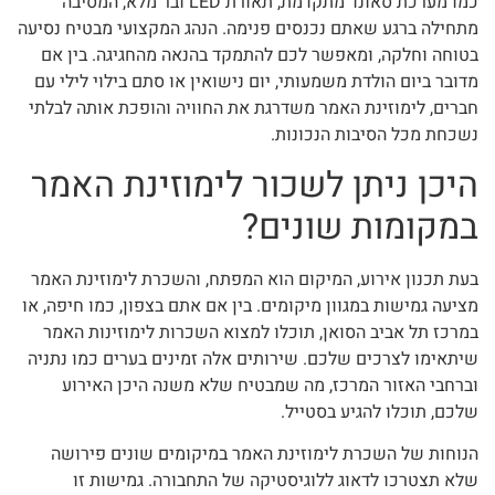
כמו מערכת סאונד מתקדמת, תאורת LED ובר מלא, המסיבה
מתחילה ברגע שאתם נכנסים פנימה. הנהג המקצועי מבטיח נסיעה
בטוחה וחלקה, ומאפשר לכם להתמקד בהנאה מהחגיגה. בין אם
מדובר ביום הולדת משמעותי, יום נישואין או סתם בילוי לילי עם
חברים, לימוזינת האמר משדרגת את החוויה והופכת אותה לבלתי
נשכחת מכל הסיבות הנכונות.
היכן ניתן לשכור לימוזינת האמר
במקומות שונים?
בעת תכנון אירוע, המיקום הוא המפתח, והשכרת לימוזינת האמר
מציעה גמישות במגוון מיקומים. בין אם אתם בצפון, כמו חיפה, או
במרכז תל אביב הסואן, תוכלו למצוא השכרות לימוזינות האמר
שיתאימו לצרכים שלכם. שירותים אלה זמינים בערים כמו נתניה
וברחבי האזור המרכז, מה שמבטיח שלא משנה היכן האירוע
שלכם, תוכלו להגיע בסטייל.
הנוחות של השכרת לימוזינת האמר במיקומים שונים פירושה
שלא תצטרכו לדאוג ללוגיסטיקה של התחבורה. גמישות זו