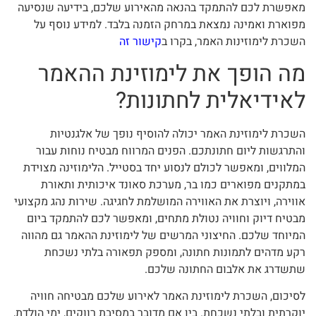
מאפשרת לכם להתמקד בהנאה מהאירוע שלכם, בידיעה שנסיעה
מפוארת ואמינה נמצאת במרחק הזמנה בלבד. למידע נוסף על
השכרת לימוזינות האמר, בקרו ב
קישור זה
מה הופך את לימוזינת ההאמר
לאידיאלית לחתונות?
השכרת לימוזינת האמר יכולה להוסיף נופך של אלגנטיות
והתרגשות ליום חתונתכם. הפנים המרווח מבטיח נוחות עבור
המלווים, ומאפשר לכולם לנסוע יחד בסטייל. הלימוזינה מצוידת
במתקנים מפוארים כמו בר, מערכת סאונד איכותית ותאורת
אווירה, ויוצרת את האווירה המושלמת לחגיגה. שירות נהג מקצועי
מבטיח דיוק וחוויה נטולת מתחים, ומאפשר לכם להתמקד ביום
המיוחד שלכם. החיצוני המרשים של לימוזינת ההאמר גם מהווה
רקע מדהים לתמונות חתונה, ומספק תפאורה בלתי נשכחת
שתשדרג את אלבום החתונה שלכם.
לסיכום, השכרת לימוזינת האמר לאירוע שלכם מבטיחה חוויה
יוקרתית ובלתי נשכחת. בין אם מדובר במסיבת רווקים, ימי הולדת,