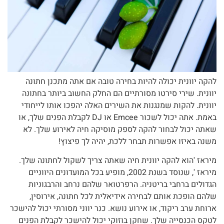
להקה יוונית יכולה להיות בחירה טובה אם אתה מתכנן חתונה
יוונית. שירי סירטו מסורתיים הם החלק החשוב ביותר בחתונה
יוונית. להקות שמנגנות את השירים האלה יהפכו אותו לייחודי
באמת. אתה יכול לשכור Emcee או DJ לקבלת הפנים שלך, או
שאתה יכול לבחור להקה לספק מוסיקה חיה לאירוע שלך. לא
משנה באיזו אפשרות תבחר ללכת, יהיה לך פיצוץ!
מיראז 'הוא להקה יוונית חיה שאתה צריך לשקול לחתונה שלך.
מיראז ', שנוסד בשנת 2002, מופיע בכל המועדונים היווניים
הגדולים ברחבי בריטניה. הרפרטואר שלהם נרחב והרבגוניות
שלהם הופכת אותם לבחירה אידיאלית לכל חתונה, אירוסין,
ארוחת ערב ריקוד, או אירוע נושא. כנר יווני מסורתי יכול להישכר
לטקס הכנסייה שלך. שחקן בוזוקי יכול להישכר לקבלת הפנים