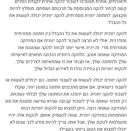
ולאורחים, אחרת תצטרכו לשכור להקה אחרת לקבלת הפנים.
קשה לבחור להקה המבוססת על תרבותם ושפתם. מומלץ להיות
מקצוען. לחתונה יוונית מסורתית, להקה יוונית יכולה לעשות את
כל ההבדל.
להקה יוונית יכולה לעשות את כל ההבדל בין חתונה מסורתית
ומודרנית. אולי לא תרצה לשכור להקה יוונית אם המוזיקה
מסורתית מדי. זה יהיה אישי יותר לבחור להקה שמנגנת את
המוזיקה שאתה אוהב. הלהקה היוונית הנכונה תתאים לאישיות
שלך ולחתונה שלך, אז תבחר את זו שמתאימה לצרכים שלך.
להקות יווניות הן בחירה נהדרת לאירוע הגדול שלך.
להקה יוונית יכולה לעשות או לשבור חתונה. הם יכולים לעשות או
לשבור נישואים. אם אתם מתכננים חתונה בסגנון יווני, שקלו
לשכור להקה יוונית. הם יהפכו את החתונה שלך לבלתי נשכחת.
רק תזכור שאתה צריך לשכור קבוצה שהיא גמישה ומנגנת את סוג
המוזיקה שאתה רוצה. ניתן למצוא גם להקות יווניות רבות
המתמחות במוזיקה יוונית. שווה להעסיק אותם. להקות אלה יהיו
מושלמות לטקס שלך, אבל אתה צריך להיות מודע לכך שהם לא
יוכלו למצוא את הטוב ביותר בשבילך.